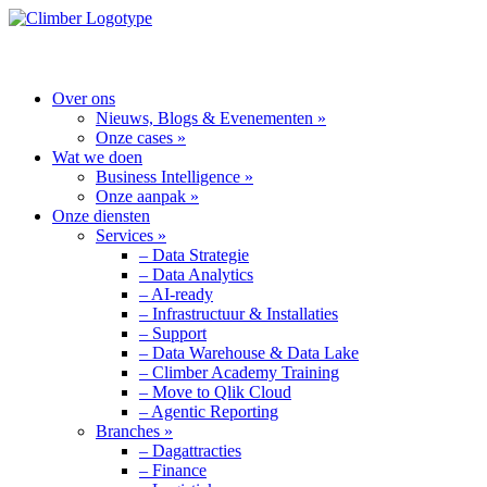
MENU
Over ons
Nieuws, Blogs & Evenementen »
Onze cases »
Wat we doen
Business Intelligence »
Onze aanpak »
Onze diensten
Services »
– Data Strategie
– Data Analytics
– AI-ready
– Infrastructuur & Installaties
– Support
– Data Warehouse & Data Lake
– Climber Academy Training
– Move to Qlik Cloud
– Agentic Reporting
Branches »
– Dagattracties
– Finance