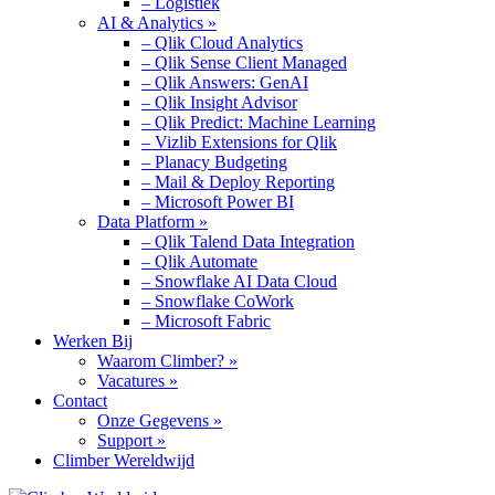
– Logistiek
AI & Analytics »
– Qlik Cloud Analytics
– Qlik Sense Client Managed
– Qlik Answers: GenAI
– Qlik Insight Advisor
– Qlik Predict: Machine Learning
– Vizlib Extensions for Qlik
– Planacy Budgeting
– Mail & Deploy Reporting
– Microsoft Power BI
Data Platform »
– Qlik Talend Data Integration
– Qlik Automate
– Snowflake AI Data Cloud
– Snowflake CoWork
– Microsoft Fabric
Werken Bij
Waarom Climber? »
Vacatures »
Contact
Onze Gegevens »
Support »
Climber Wereldwijd