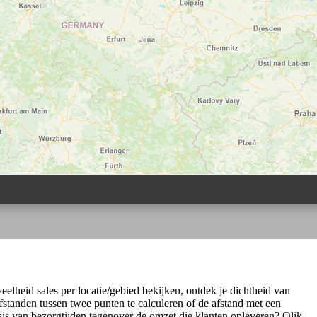
elheid sales per locatie/gebied bekijken, ontdek je dichtheid van
standen tussen twee punten te calculeren of de afstand met een
sis van bezorgtijden tegenover de omzet die klanten opleveren? Qlik