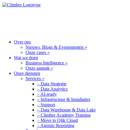
OVER ONS
WAT WE DOEN
ONZE DIENSTEN
Over ons
Nieuws, Blogs & Evenementen »
Onze cases »
Wat we doen
Business Intelligence »
Onze aanpak »
Onze diensten
Services »
– Data Strategie
– Data Analytics
– AI-ready
– Infrastructuur & Installaties
– Support
– Data Warehouse & Data Lake
– Climber Academy Training
– Move to Qlik Cloud
– Agentic Reporting