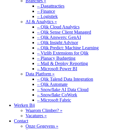
Branches »
– Dagattracties
– Finance
– Logistiek
AI & Analytics »
– Qlik Cloud Analytics
– Qlik Sense Client Managed
– Qlik Answers: GenAI
– Qlik Insight Advisor
– Qlik Predict: Machine Learning
– Vizlib Extensions for Qlik
– Planacy Budgeting
– Mail & Deploy Reporting
– Microsoft Power BI
Data Platform »
– Qlik Talend Data Integration
– Qlik Automate
– Snowflake AI Data Cloud
– Snowflake CoWork
– Microsoft Fabric
Werken Bij
Waarom Climber? »
Vacatures »
Contact
Onze Gegevens »