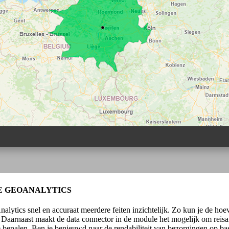
E GEOANALYTICS
tics snel en accuraat meerdere feiten inzichtelijk. Zo kun je de hoeve
Daarnaast maakt de data connector in de module het mogelijk om reisaf
te bepalen. Ben je benieuwd naar de rendabiliteit van bezorgingen op ba