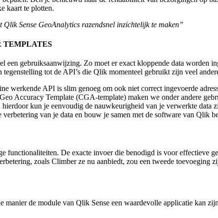
 kaart te plotten.
 Qlik Sense GeoAnalytics razendsnel inzichtelijk te maken”
R TEMPLATES
el een gebruiksaanwijzing. Zo moet er exact kloppende data worden inge
In tegenstelling tot de API’s die Qlik momenteel gebruikt zijn veel ande
ne werkende API is slim genoeg om ook niet correct ingevoerde adresse
limber Geo Accuracy Template (CGA-template) maken we onder andere 
e, hierdoor kun je eenvoudig de nauwkeurigheid van je verwerkte data z
e verbetering van je data en bouw je samen met de software van Qlik be
ige functionaliteiten. De exacte invoer die benodigd is voor effectiev
rbetering, zoals Climber ze nu aanbiedt, zou een tweede toevoeging zi
ke manier de module van Qlik Sense een waardevolle applicatie kan zi