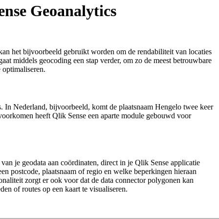
ense Geoanalytics
n het bijvoorbeeld gebruikt worden om de rendabiliteit van locaties
 gaat middels geocoding een stap verder, om zo de meest betrouwbare
e optimaliseren.
is. In Nederland, bijvoorbeeld, komt de plaatsnaam Hengelo twee keer
te voorkomen heeft Qlik Sense een aparte module gebouwd voor
an je geodata aan coördinaten, direct in je Qlik Sense applicatie
 een postcode, plaatsnaam of regio en welke beperkingen hieraan
onaliteit zorgt er ook voor dat de data connector polygonen kan
n of routes op een kaart te visualiseren.