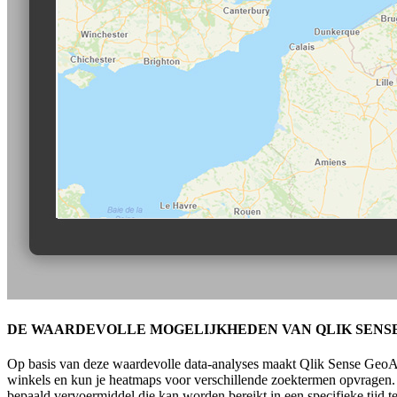
DE WAARDEVOLLE MOGELIJKHEDEN VAN QLIK SENS
Op basis van deze waardevolle data-analyses maakt Qlik Sense GeoAnaly
winkels en kun je heatmaps voor verschillende zoektermen opvragen. 
bepaald vervoermiddel die kan worden bereikt in een specifieke tijd 