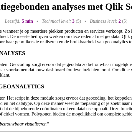
atiegebonden analyses met Qlik S
Leestijd:
5 min
•
Technical level:
3
(5)
•
Business level:
2
(5)
wanneer je op meerdere plekken producten en services verkoopt. Zo ka
ebied. De meeste bedrijven werken om deze reden al met geodata. Qlik
oor haar gebruikers te realiseren en de bruikbaarheid van geoanalytics t
NALYSES
naten. Geocoding zorgt ervoor dat je geodata zo betrouwbaar mogelijk 
omaar voorkomen dat jouw dashboard foutieve inzichten toont. Om dit 
klant.
 GEOANALYTICS
. Het script in deze module zorgt ervoor dat geocoding, het koppelen v
eld en het datatype. Op deze manier weet de toepassing of je zoekt naar
t dat de bijbehorende coördinaten uit een database ophaalt. Deze functi
 of cirkel vormen. Polygonen bieden de mogelijkheid om complete gebiede
 betrouwbaar visualiseren”