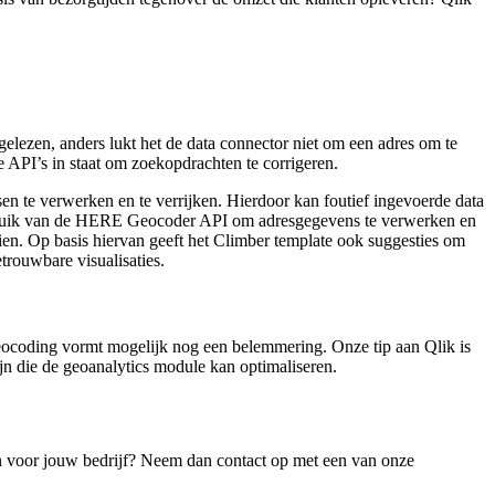
lezen, anders lukt het de data connector niet om een adres om te
re API’s in staat om zoekopdrachten te corrigeren.
n te verwerken en te verrijken. Hierdoor kan foutief ingevoerde data
gebruik van de HERE Geocoder API om adresgegevens te verwerken en
ien. Op basis hiervan geeft het Climber template ook suggesties om
trouwbare visualisaties.
e geocoding vormt mogelijk nog een belemmering. Onze tip aan Qlik is
jn die de geoanalytics module kan optimaliseren.
jn voor jouw bedrijf? Neem dan contact op met een van onze