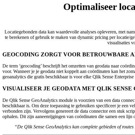
Optimaliseer loc
Locatiegebonden data kan waardevolle analyses opleveren, met name 
te berekenen of gebruik te maken van dynamic pricing per locatie/g
visualisaties v
GEOCODING ZORGT VOOR BETROUWBARE A
De term ‘geocoding’ beschrijft het omzetten van geodata naar coördi
voor. Wanneer je je geodata niet koppelt aan coördinaten kan het z
geoanalytics die gratis beschikbaar is voor elke Qlik Sense Enterprise 
VISUALISEER JE GEODATA MET QLIK SENSE
De Qlik Sense GeoAnalytics module is voorzien van een data connector
beschikbaar is. Om deze toepassing te gebruiken specificeer je een v
verbonden zijn. Vervolgens genereert de data connector een stuk scrip
ophalen. Dit zijn aaneenrijgingen van coördinaten die samen een lijn
“De Qlik Sense GeoAnalytics kan complete gebieden of routes