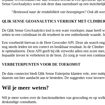
Sense GeoAnalytics weet ook deze data razendsnel op een inzichtelijke
“Benieuwd naar de rendabiliteit van bezorgingen? Ook dit weet
QLIK SENSE GEOANALYTICS VERRIJKT MET CLIMBE
De Qlik Sense GeoAnalytics tool is een ware voorloper, maar heeft w
zetten in een coördinaat en dit resulteert in een ontbrekende waarde. 
Een voorbeeld hiervan is de Here Geocoder API. Deze als search engi
nog steeds leiden tot een correct en bruikbaar resultaat. In de C
te optimaliseren. Deze API geeft bij elk verwerkt adres een score me
bepaalde invoer te verbeteren in de bron. Zo zorg je voor een continu
VERBETERPUNTEN VOOR DE TOEKOMST
De data connector biedt Qlik Sense Enterprise klanten vele, zeer nutt
daarom om hier aandacht aan te besteden. De suggesties voor invoerve
Wil je meer weten?
Wil je meer weten over de functionaliteiten van geocoding en op wel
deskundige consultants.