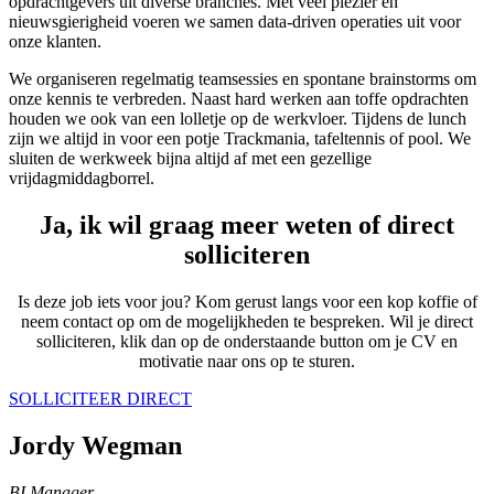
opdrachtgevers uit diverse branches. Met veel plezier en
nieuwsgierigheid voeren we samen data-driven operaties uit voor
onze klanten.
We organiseren regelmatig teamsessies en spontane brainstorms om
onze kennis te verbreden. Naast hard werken aan toffe opdrachten
houden we ook van een lolletje op de werkvloer. Tijdens de lunch
zijn we altijd in voor een potje Trackmania, tafeltennis of pool. We
sluiten de werkweek bijna altijd af met een gezellige
vrijdagmiddagborrel.
Ja, ik wil graag meer weten of direct
solliciteren
Is deze job iets voor jou? Kom gerust langs voor een kop koffie of
neem contact op om de mogelijkheden te bespreken. Wil je direct
solliciteren, klik dan op de onderstaande button om je CV en
motivatie naar ons op te sturen.
SOLLICITEER DIRECT
Jordy Wegman
BI Manager