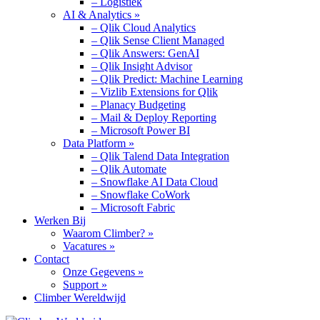
– Logistiek
AI & Analytics »
– Qlik Cloud Analytics
– Qlik Sense Client Managed
– Qlik Answers: GenAI
– Qlik Insight Advisor
– Qlik Predict: Machine Learning
– Vizlib Extensions for Qlik
– Planacy Budgeting
– Mail & Deploy Reporting
– Microsoft Power BI
Data Platform »
– Qlik Talend Data Integration
– Qlik Automate
– Snowflake AI Data Cloud
– Snowflake CoWork
– Microsoft Fabric
Werken Bij
Waarom Climber? »
Vacatures »
Contact
Onze Gegevens »
Support »
Climber Wereldwijd