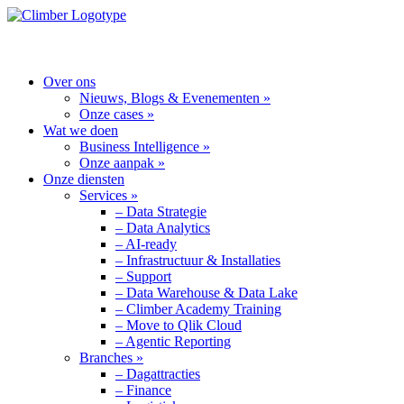
MENU
Over ons
Nieuws, Blogs & Evenementen »
Onze cases »
Wat we doen
Business Intelligence »
Onze aanpak »
Onze diensten
Services »
– Data Strategie
– Data Analytics
– AI-ready
– Infrastructuur & Installaties
– Support
– Data Warehouse & Data Lake
– Climber Academy Training
– Move to Qlik Cloud
– Agentic Reporting
Branches »
– Dagattracties
– Finance