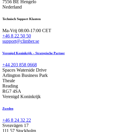
7556 BE Hengelo
Nederland
Technisch Support Klanten
Ma-Vrij 08:00-17:00 CET
+46 8 22 50 50
support@climber.se
Verenigd Koninkrijk – Strategische Partner
+44 203 858 0668
Spaces Waterside Drive
Arlington Business Park
Theale
Reading
RG7 4SA
Verenigd Koninkrijk
Zweden
+46 8 24 32 22
Sveavägen 17
111 57 Stockholm