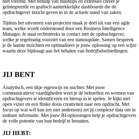
niet vreemd. Met behulp van mashups en extensies creëer je
geïntegreerde en grafisch aantrekkelijke dashboards die de
opdrachtgever inzicht geven in in de actuele stand van zaken.
Tijdens het uitvoeren van projecten maak je deel uit van een agile
team, welke wordt ondersteund door een Business Intelligence
Manager. Je staat rechtstreeks in contact met de opdrachtgever,
welke je regelmatig voorziet van een statusupdate. Samen bespreek
je de laatste inzichten en optimaliseer je jouw oplossing op een wijze
waarin deze bijdraagt aan het behalen van bedrijfsdoelstellingen.
JIJ BENT
Analytisch, een tikje eigenwijs en nuchter. Met jouw
communicatieve vaardigheden weet je de behoeften en wensen van
opdrachtgevers te identificeren en hierop in te spelen. Je kijkt met
open vizier en een flinke dosis creativiteit naar een opdracht. Met
focus op wat wél kan (en niet andersom) zet jij complexe data om in
tastbare informatie. Met jouw BI-oplossingen help je opdrachtgevers
de volle potentie van hun bedrijf te benutten.
JIJ HEBT: